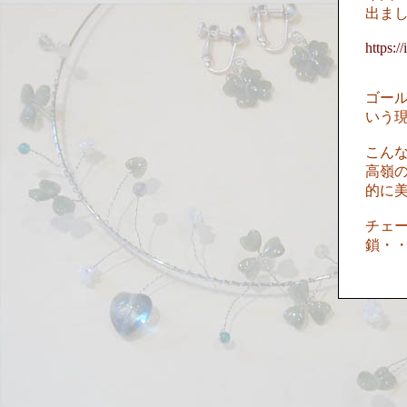
出ま
https:
ゴー
いう
こん
高嶺
的に
チェ
鎖・