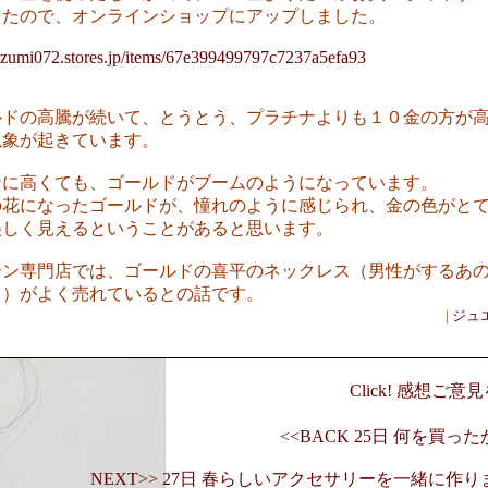
したので、オンラインショップにアップしました。
//izumi072.stores.jp/items/67e399499797c7237a5efa93
ルドの高騰が続いて、とうとう、プラチナよりも１０金の方が
現象が起きています。
なに高くても、ゴールドがブームのようになっています。
の花になったゴールドが、憧れのように感じられ、金の色がと
美しく見えるということがあると思います。
ーン専門店では、ゴールドの喜平のネックレス（男性がするあ
・）がよく売れているとの話です。
|
ジュ
Click! 感想ご
<<BACK 25日 何を買っ
NEXT>> 27日 春らしいアクセサリーを一緒に作