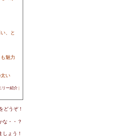
高い、と
ても魅力
の太い
エリー紹介
|
意見をどうぞ！
たかな・・？
りましょう！