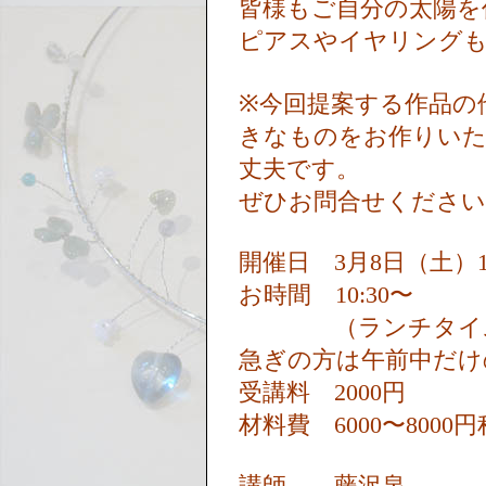
皆様もご自分の太陽
ピアスやイヤリング
※今回提案する作品の
きなものをお作りい
丈夫です。
ぜひお問合せくださ
開催日 3月8日（土）
お時間 10:30〜
（ランチタイムを
急ぎの方は午前中だけ
受講料 2000円
材料費 6000〜8000
講師 藤沢泉