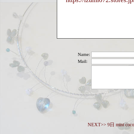
Name:
Mail:
NEXT>> 9日 mint c