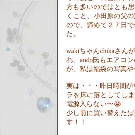
方も多いのではとも思
くこと、小田原の父の
ので、諦めて２７日で
た。
wakiちゃんchika
れ、ando氏もエア
が、私は福袋の写真や
実は・・・昨日時間が
ラを床に落としてし
電源入らない〜😭
少し前に買い替えたば
す！！