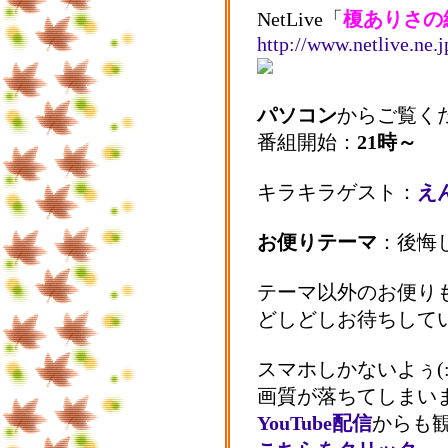
NetLive「
榎ありさの
http://www.netlive.ne.
パソコン
からご覧く
番組開始：
21時～
キラキラゲスト：
え
お便りテーマ
：後悔
テーマ以外のお便り
どしどしお待ちして
スマホしかないよぅ(:
画質が落ちてしまい
YouTube配信
からも