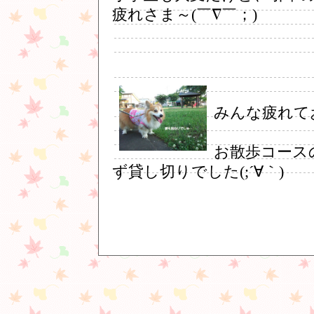
疲れさま～(￣∇￣；)
みんな疲れて
お散歩コース
ず貸し切りでした(;´∀｀)