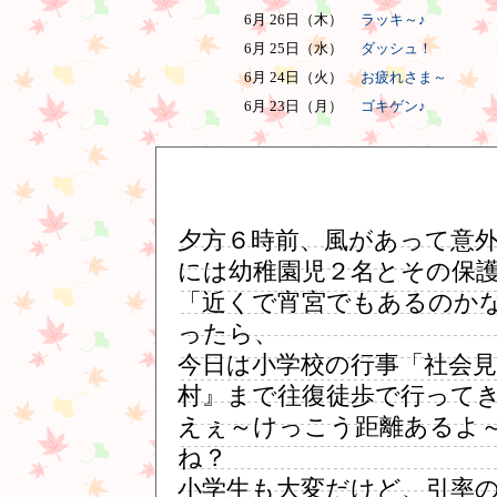
6月 26日（木）
ラッキ～♪
6月 25日（水）
ダッシュ！
6月 24日（火）
お疲れさま～
6月 23日（月）
ゴキゲン♪
夕方６時前、風があって意
には幼稚園児２名とその保
「近くで宵宮でもあるのか
ったら、
今日は小学校の行事「社会
村』まで往復徒歩で行って
えぇ～けっこう距離あるよ
ね？
小学生も大変だけど、引率