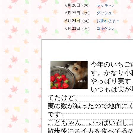
6月 26日（木）
ラッキ～♪
6月 25日（水）
ダッシュ！
6月 24日（火）
お疲れさま～
6月 23日（月）
ゴキゲン♪
今年のいちご
す。かなり小粒
やっぱり実す
いつもは実が
てたけど、
実の数が減ったので地面に
です。
ことちゃん、いっぱい召し
散歩後にスイカを食べてる