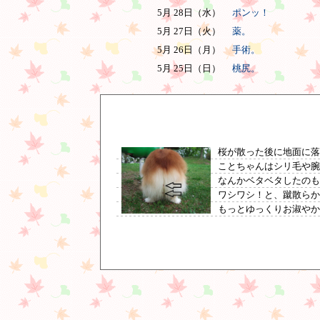
5月 28日（水）
ポンッ！
5月 27日（火）
薬。
5月 26日（月）
手術。
5月 25日（日）
桃尻。
桜が散った後に地面に
ことちゃんはシリ毛や腕
なんかベタベタしたのも
ワシワシ！と、蹴散ら
もっとゆっくりお淑やかに