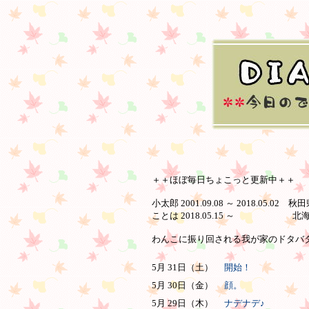
＋＋ほぼ毎日ちょこっと更新中＋＋
小太郎 2001.09.08 ～ 2018.05.02 
ことは 2018.05.15 ～ 北
わんこに振り回される我が家のドタバタ日
5月 31日（土）
開始！
5月 30日（金）
顔。
5月 29日（木）
ナデナデ♪