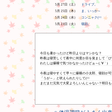
5月 27日（土）
ドライブ。
5月 25日（木）
ま、いっか～
5月 24日（水）
コンニャク(^^ゞ
5月 23日（火）
寝顔。
今日も暑かったけど昨日よりはマシかな？
昨夜は寝苦しくて夜中に何度か目を覚まして「ぴ
わたしは爆睡で気づかなかったけどぉ～(;´∀｀)
今夜は寝やすくて早々に爆睡の小太郎、寝顔が可
「うが～」と吠えられたりして(^^ゞ
まだまだ元気で大変よろしいんじゃない？明日も