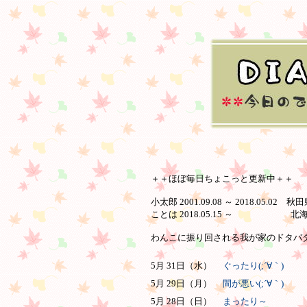
＋＋ほぼ毎日ちょこっと更新中＋＋
小太郎 2001.09.08 ～ 2018.05.02 
ことは 2018.05.15 ～ 北
わんこに振り回される我が家のドタバタ日
5月 31日（水）
ぐったり(;´∀｀)
5月 29日（月）
間が悪い(;´∀｀)
5月 28日（日）
まったり～