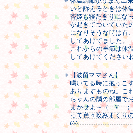
体温調節がうまく出
◎
いと訴えるときは体
杏姫も寝たきりにな
が起きてついていた
になりそうな時は首
してあげてました。
これからの季節は体
してあげてください
【波留ママさん】
◎
鳴いてる時に抱っこ
ありますものね。こ
ちゃんの隣の部屋で
まかせよ～（￣∇￣
って色々咬みまくり
(^^ゞ