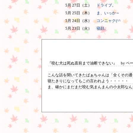
5月 27日（土）
ドライブ。
5月 25日（木）
ま、いっか～
5月 24日（水）
コンニャク(^^ゞ
5月 23日（火）
寝顔。
『咬む犬は死ぬ直前まで油断できない』 by ペ
こんな話を聞いてきたばぁちゃんは「全くその通ーり
寝たきりになってもこの言われよう・・・・・
ま、確かにまだまだ咬む気まんまんの小太郎なん