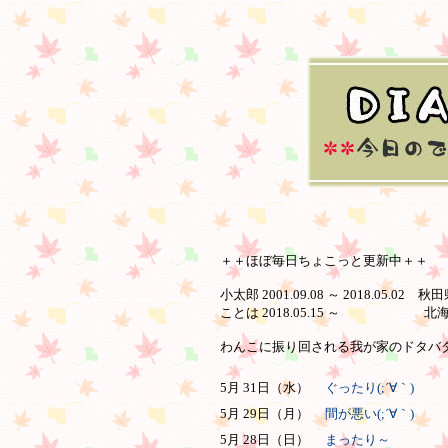
＋＋ほぼ毎日ちょこっと更新中＋＋
小太郎 2001.09.08 ～ 2018.05.02 
ことは 2018.05.15 ～ 北
わんこに振り回される我が家のドタバタ日
5月 31日（水）
ぐったり(;´∀｀)
5月 29日（月）
間が悪い(;´∀｀)
5月 28日（日）
まったり～