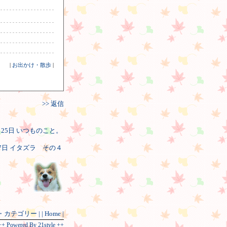
|
お出かけ・散歩
|
>> 返信
K 25日 いつものこと。
 27日 イタズラ その４
索・カテゴリー |
| Home |
++ Powered By 21style ++