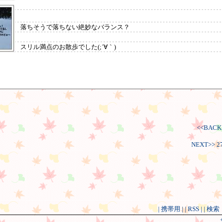
落ちそうで落ちない絶妙なバランス？
スリル満点のお散歩でした(;´∀｀)
<<BAC
NEXT>>
| 携帯用 |
| RSS |
| 検