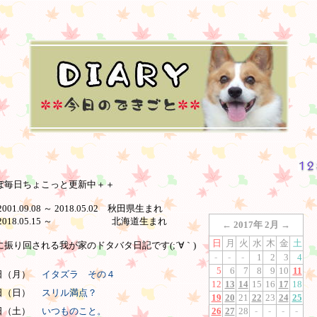
ぼ毎日ちょこっと更新中＋＋
001.09.08 ～ 2018.05.02 秋田県生まれ
 2018.05.15 ～ 北海道生まれ
←
2017年 2月
→
日
月
火
水
木
金
土
振り回される我が家のドタバタ日記です(;´∀｀)
-
-
-
1
2
3
4
5
6
7
8
9
10
11
7日（月）
イタズラ その４
12
13
14
15
16
17
18
6日（日）
スリル満点？
19
20
21
22
23
24
25
5日（土）
いつものこと。
26
27
28
-
-
-
-