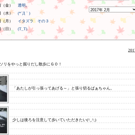
4日（金）
透明。
2日（水）
(*´Д｀)
0日（月）
イタズラ その３
9日（日）
(T_T)
20
ソリをやっと掘りだし散歩にＧＯ！
「あたしが引っ張ってあげる～」と張り切るばぁちゃん。
少しは後ろを注意して歩いていただきたい(^_^;)