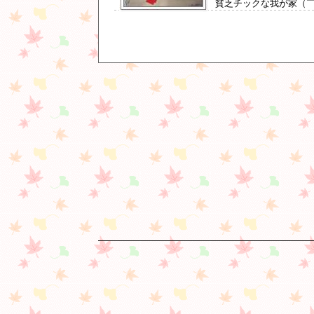
貧乏チックな我が家（￣