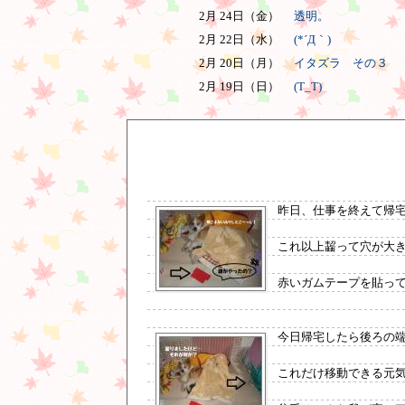
2月 24日（金）
透明。
2月 22日（水）
(*´Д｀)
2月 20日（月）
イタズラ その３
2月 19日（日）
(T_T)
昨日、仕事を終えて帰宅し
これ以上齧って穴が大
赤いガムテープを貼っ
今日帰宅したら後ろの端
これだけ移動できる元